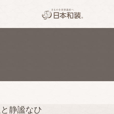
理と静謐なひ