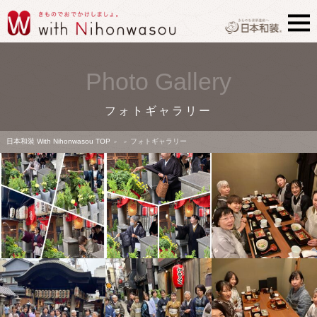
Photo Gallery
フォトギャラリー
日本和装 With Nihonwasou TOP
フォトギャラリー
>
>