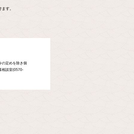
けます。
令の定めを除き個
室(0570-