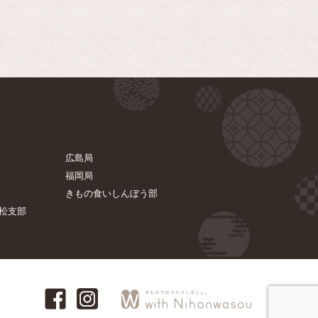
広島局
福岡局
きもの食いしんぼう部
高松支部