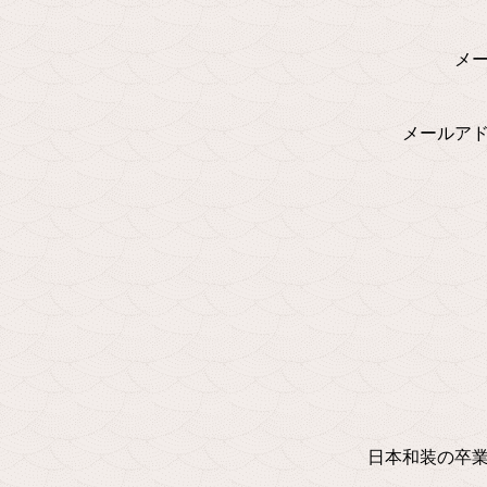
メ
メールア
日本和装の卒